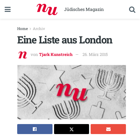
Jüdisches Magazin
Home
Archiv
Eine Liste aus London
von
Tjark Kunstreich
26. März 2015