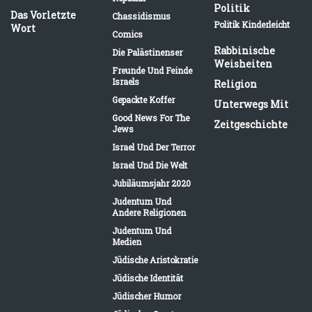
Politik
Das Vorletzte
Chassidismus
Politik Kinderleicht
Wort
Comics
Rabbinische
Die Palästinenser
Weisheiten
Freunde Und Feinde
Israels
Religion
Gepackte Koffer
Unterwegs Mit
Good News For The
Zeitgeschichte
Jews
Israel Und Der Terror
Israel Und Die Welt
Jubiläumsjahr 2020
Judentum Und
Andere Religionen
Judentum Und
Medien
Jüdische Aristokratie
Jüdische Identität
Jüdischer Humor