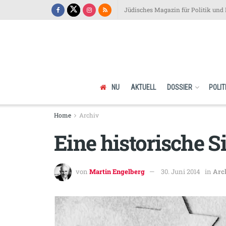
Jüdisches Magazin für Politik und 
NU
AKTUELL
DOSSIER
POLIT
Home
Archiv
Eine historische S
von
Martin Engelberg
30. Juni 2014
in
Arc