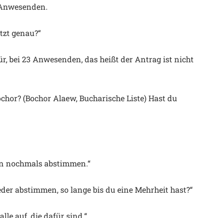
3 Anwesenden.
etzt genau?“
ür, bei 23 Anwesenden, das heißt der Antrag ist nicht
Bochor? (Bochor Alaew, Bucharische Liste) Hast du
sen nochmals abstimmen.“
 wieder abstimmen, so lange bis du eine Mehrheit hast?“
alle auf, die dafür sind.“