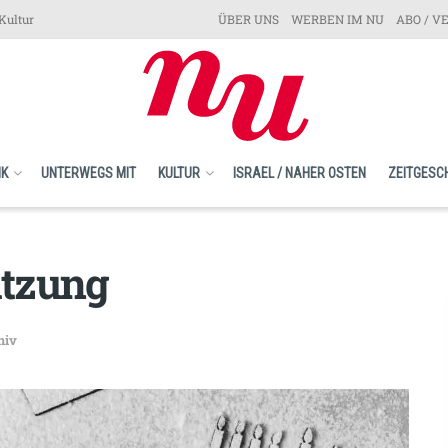
Kultur
ÜBER UNS
WERBEN IM NU
ABO / V
IK
UNTERWEGS MIT
KULTUR
ISRAEL / NAHER OSTEN
ZEITGESC
itzung
hiv