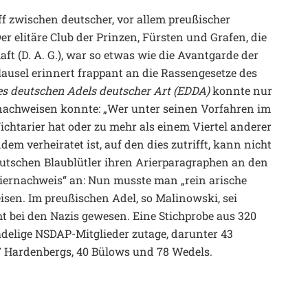
f zwischen deutscher, vor allem preußischer
r elitäre Club der Prinzen, Fürsten und Grafen, die
t (D. A. G.), war so etwas wie die Avantgarde der
lausel erinnert frappant an die Rassengesetze des
es deutschen Adels deutscher Art (EDDA)
konnte nur
 nachweisen konnte: „Wer unter seinen Vorfahren im
tarier hat oder zu mehr als einem Viertel anderer
em verheiratet ist, auf den dies zutrifft, kann nicht
 deutschen Blaublütler ihren Arierparagraphen an den
riernachweis“ an: Nun musste man „rein arische
sen. Im preußischen Adel, so Malinowski, sei
t bei den Nazis gewesen. Eine Stichprobe aus 320
adelige NSDAP-Mitglieder zutage, darunter 43
7 Hardenbergs, 40 Bülows und 78 Wedels.