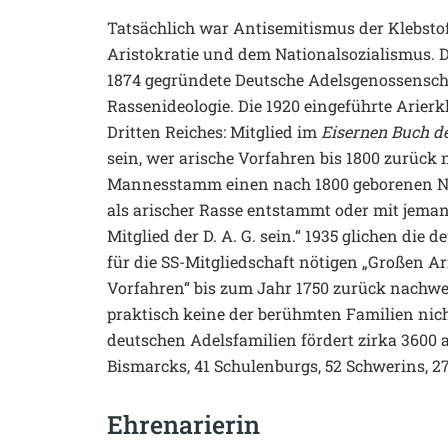
Tatsächlich war Antisemitismus der Klebstof
Aristokratie und dem Nationalsozialismus. De
1874 gegründete Deutsche Adelsgenossenschaf
Rassenideologie. Die 1920 eingeführte Arierk
Dritten Reiches: Mitglied im
Eisernen Buch d
sein, wer arische Vorfahren bis 1800 zurück
Mannesstamm einen nach 1800 geborenen Nich
als arischer Rasse entstammt oder mit jemand
Mitglied der D. A. G. sein.“ 1935 glichen die
für die SS-Mitgliedschaft nötigen „Großen A
Vorfahren“ bis zum Jahr 1750 zurück nachwei
praktisch keine der berühmten Familien nich
deutschen Adelsfamilien fördert zirka 3600 
Bismarcks, 41 Schulenburgs, 52 Schwerins, 2
Ehrenarierin