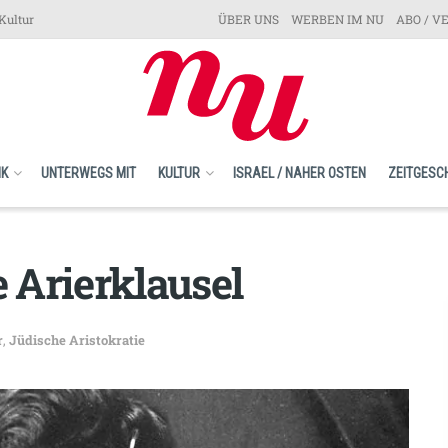
Kultur
ÜBER UNS
WERBEN IM NU
ABO / V
IK
UNTERWEGS MIT
KULTUR
ISRAEL / NAHER OSTEN
ZEITGESC
e Arierklausel
r
,
Jüdische Aristokratie