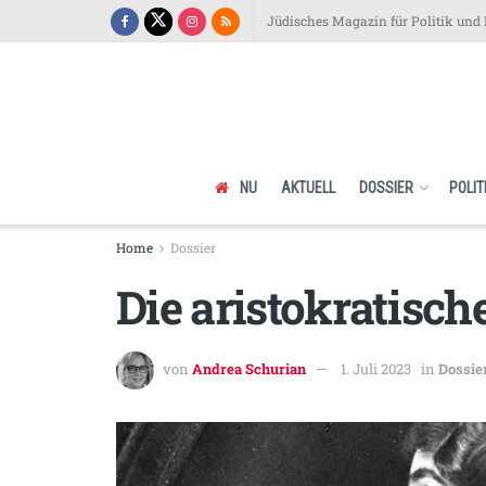
Jüdisches Magazin für Politik und 
NU
AKTUELL
DOSSIER
POLIT
Home
Dossier
Die aristokratisch
von
Andrea Schurian
1. Juli 2023
in
Dossie