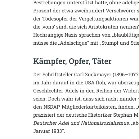
Bestrebungen unterstützt hatte, ohne adelige 
Prozent der etwa zweihundert Verschwörer s
der Todesopfer der Vergeltungsaktionen war a
die ‚vons‘ sind, die sich Aristokraten nennen“
Hochrangige Nazis sprachen von „blaublüti
müsse die „Adelsclique“ mit „Stumpf und Stie
Kämpfer, Opfer, Täter
Der Schriftsteller Carl Zuckmayer (1896–1977
im Jahr darauf in die USA floh, war überzeu
Geschlechter-Adels in den Reihen der Wide
seien. Doch wahr ist, dass sich nicht minder
den NSDAP-Mitgliederkarteikästen, finden. „O
präzisiert der deutsche Historiker Stephan 
Deutscher Adel und Nationalsozialismus
, „a
Januar 1933“.