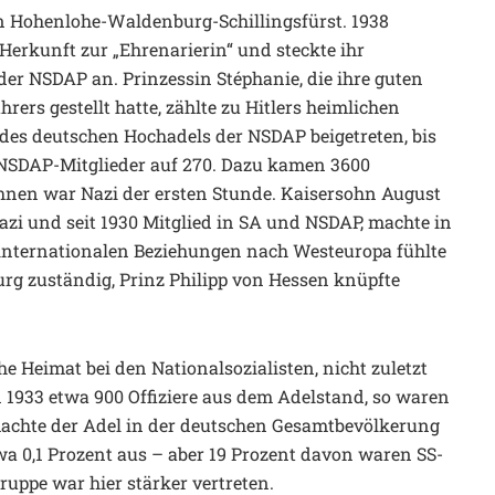
von Hohenlohe-Waldenburg-Schillingsfürst. 1938
 Herkunft zur „Ehrenarierin“ und steckte ihr
er NSDAP an. Prinzessin Stéphanie, die ihre guten
ers gestellt hatte, zählte zu Hitlers heimlichen
 des deutschen Hochadels der NSDAP beigetreten, bis
n NSDAP-Mitglieder auf 270. Dazu kamen 3600
 ihnen war Nazi der ersten Stunde. Kaisersohn August
zi und seit 1930 Mitglied in SA und NSDAP, machte in
 internationalen Beziehungen nach Westeuropa fühlte
g zuständig, Prinz Philipp von Hessen knüpfte
he Heimat bei den Nationalsozialisten, nicht zuletzt
 1933 etwa 900 Offiziere aus dem Adelstand, so waren
 machte der Adel in der deutschen Gesamtbevölkerung
a 0,1 Prozent aus – aber 19 Prozent davon waren SS-
ruppe war hier stärker vertreten.