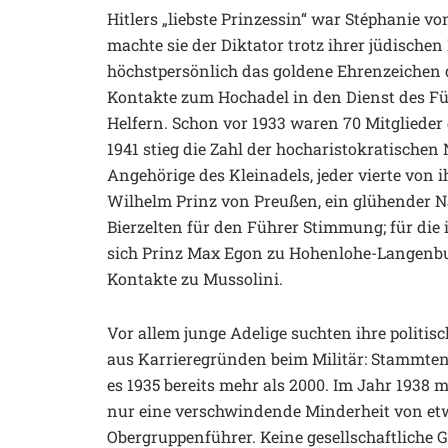
Hitlers „liebste Prinzessin“ war Stéphanie 
machte sie der Diktator trotz ihrer jüdischen
höchstpersönlich das goldene Ehrenzeichen d
Kontakte zum Hochadel in den Dienst des Führ
Helfern. Schon vor 1933 waren 70 Mitglieder
1941 stieg die Zahl der hocharistokratische
Angehörige des Kleinadels, jeder vierte von
Wilhelm Prinz von Preußen, ein glühender Na
Bierzelten für den Führer Stimmung; für die
sich Prinz Max Egon zu Hohenlohe-Langenbur
Kontakte zu Mussolini.
Vor allem junge Adelige suchten ihre politisc
aus Karrieregründen beim Militär: Stammten
es 1935 bereits mehr als 2000. Im Jahr 1938
nur eine verschwindende Minderheit von etw
Obergruppenführer. Keine gesellschaftliche G