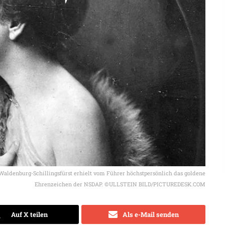
e-Waldenburg-Schillingsfürst erhielt vom Führer höchstpersönlich das goldene
Ehrenzeichen der NSDAP. ©ULLSTEIN BILD/PICTUREDESK.COM
Auf X teilen
Als e-Mail senden