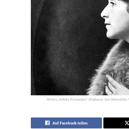
Hitlers „liebste Prinzessin“: Stéphanie von Hohenloh
Auf Facebook teilen