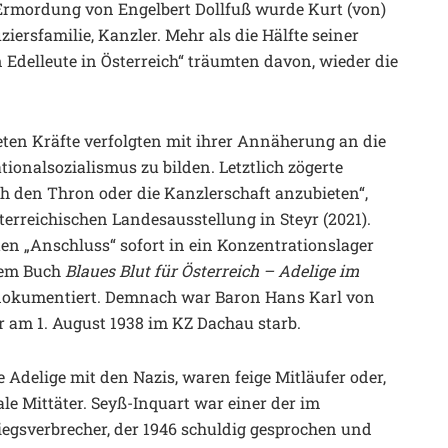
 Ermordung von Engelbert Dollfuß wurde Kurt (von)
ersfamilie, Kanzler. Mehr als die Hälfte seiner
 Edelleute in Österreich“ träumten davon, wieder die
ten Kräfte verfolgten mit ihrer Annäherung an die
tionalsozialismus zu bilden. Letztlich zögerte
ch den Thron oder die Kanzlerschaft anzubieten“,
erreichischen Landesausstellung in Steyr (2021).
n „Anschluss“ sofort in ein Konzentrationslager
hrem Buch
Blaues Blut für Österreich – Adelige im
dokumentiert. Demnach war Baron Hans Karl von
er am 1. August 1938 im KZ Dachau starb.
 Adelige mit den Nazis, waren feige Mitläufer oder,
ale Mittäter. Seyß-Inquart war einer der im
egsverbrecher, der 1946 schuldig gesprochen und