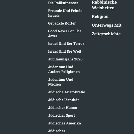
Rabbinische
Die Palästinenser
Weisheiten
Freunde Und Feinde
Israels
Religion
Gepackte Koffer
Unterwegs Mit
Good News For The
Zeitgeschichte
Jews
Israel Und Der Terror
Israel Und Die Welt
Jubiläumsjahr 2020
Judentum Und
Andere Religionen
Judentum Und
Medien
Jüdische Aristokratie
Jüdische Identität
Jüdischer Humor
Jüdischer Sport
Jüdisches Amerika
Jüdisches