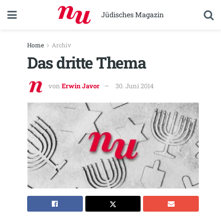
Jüdisches Magazin
Home
Archiv
Das dritte Thema
von
Erwin Javor
30. Juni 2014