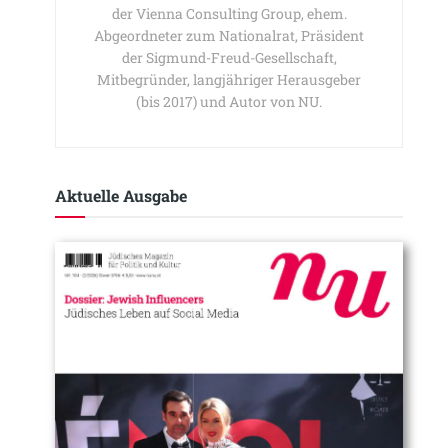
der Vienna Consulting Group, ehem.
Abgeordneter zum Nationalrat, Präsident
der Sigmund-Freud-Gesellschaft,
Mitbegründer, langjähriger Herausgeber
(bis 2017) und Autor von NU.
Aktuelle Ausgabe​