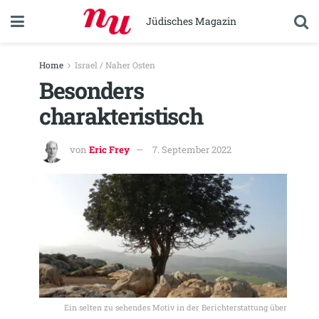
Jüdisches Magazin
Home
Israel / Naher Osten
Besonders
charakteristisch
von
Eric Frey
7. September 2022
Ein selten zu sehendes Motiv in der Berichterstattung über