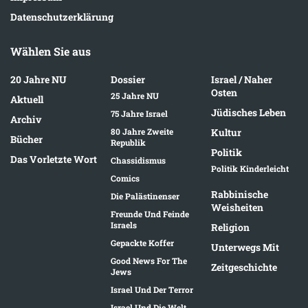
Datenschutzerklärung
Wählen Sie aus
20 Jahre NU
Dossier
Israel / Naher
Osten
25 Jahre NU
Aktuell
Jüdisches Leben
75 Jahre Israel
Archiv
80 Jahre Zweite
Kultur
Bücher
Republik
Politik
Das Vorletzte Wort
Chassidismus
Politik Kinderleicht
Comics
Rabbinische
Die Palästinenser
Weisheiten
Freunde Und Feinde
Israels
Religion
Gepackte Koffer
Unterwegs Mit
Good News For The
Zeitgeschichte
Jews
Israel Und Der Terror
Israel Und Die Welt