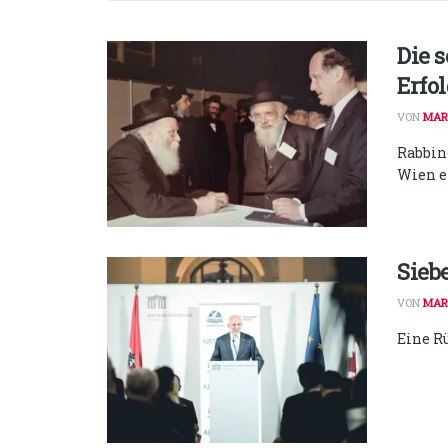
Die 
Erfo
VON
MAR
Rabbin
Wien e
Sieb
VON
MAR
Eine R