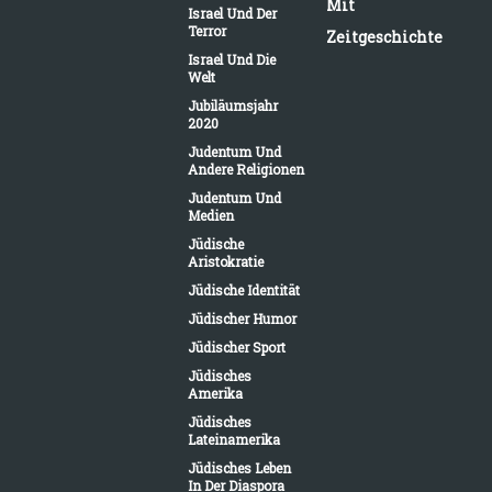
Mit
Israel Und Der
Terror
Zeitgeschichte
Israel Und Die
Welt
Jubiläumsjahr
2020
Judentum Und
Andere Religionen
Judentum Und
Medien
Jüdische
Aristokratie
Jüdische Identität
Jüdischer Humor
Jüdischer Sport
Jüdisches
Amerika
Jüdisches
Lateinamerika
Jüdisches Leben
In Der Diaspora