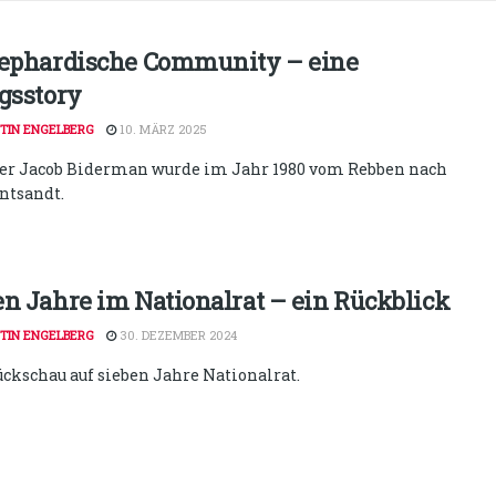
sephardische Community – eine
lgsstory
TIN ENGELBERG
10. MÄRZ 2025
er Jacob Biderman wurde im Jahr 1980 vom Rebben nach
ntsandt.
en Jahre im Nationalrat – ein Rückblick
TIN ENGELBERG
30. DEZEMBER 2024
ückschau auf sieben Jahre Nationalrat.