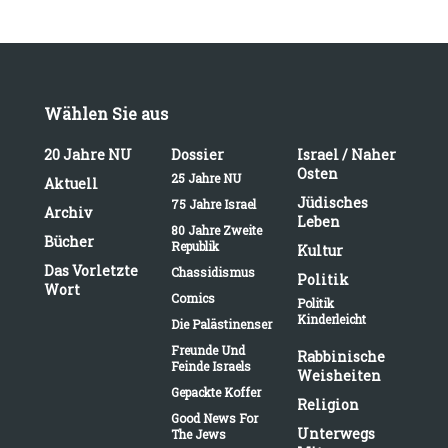
Wählen Sie aus
20 Jahre NU
Dossier
Israel / Naher
Osten
25 Jahre NU
Aktuell
Jüdisches
75 Jahre Israel
Archiv
Leben
80 Jahre Zweite
Bücher
Republik
Kultur
Das Vorletzte
Chassidismus
Politik
Wort
Comics
Politik
Kinderleicht
Die Palästinenser
Freunde Und
Rabbinische
Feinde Israels
Weisheiten
Gepackte Koffer
Religion
Good News For
Unterwegs
The Jews