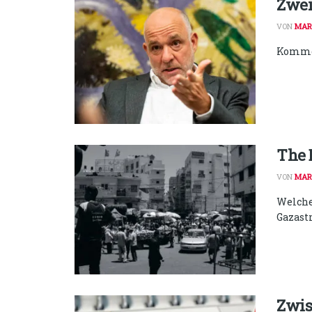
Zwei
VON
MAR
Kommen
The 
VON
MAR
Welche
Gazast
Zwis