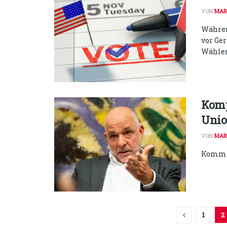
VON
MAR
Währen
vor Ger
Wählers
Komp
Unio
VON
MAR
Kommen
1
2