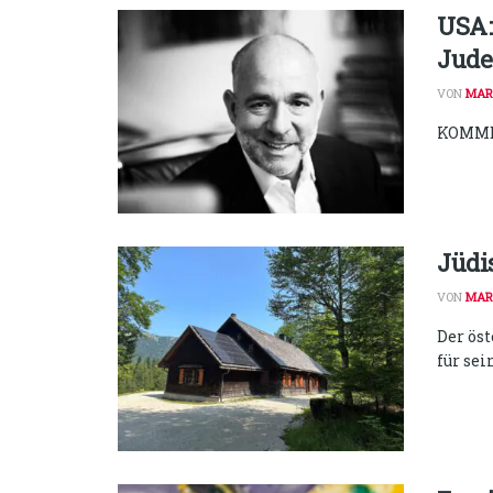
USA:
Jud
VON
MAR
KOMME
Jüdi
VON
MAR
Der ös
für se