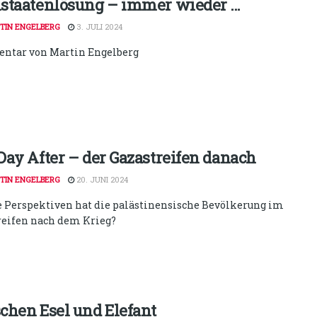
staatenlösung – immer wieder …
TIN ENGELBERG
3. JULI 2024
tar von Martin Engelberg
Day After – der Gazastreifen danach
TIN ENGELBERG
20. JUNI 2024
 Perspektiven hat die palästinensische Bevölkerung im
reifen nach dem Krieg?
chen Esel und Elefant