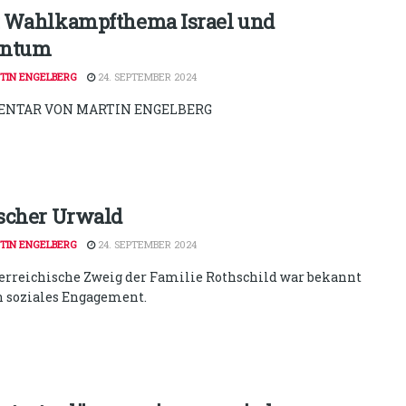
 Wahlkampfthema Israel und
entum
TIN ENGELBERG
24. SEPTEMBER 2024
NTAR VON MARTIN ENGELBERG
scher Urwald
TIN ENGELBERG
24. SEPTEMBER 2024
terreichische Zweig der Familie Rothschild war bekannt
in soziales Engagement.