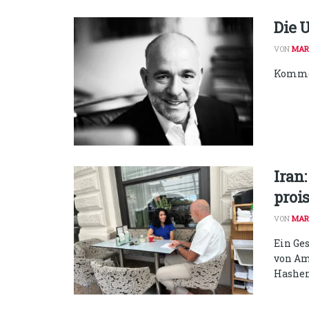
Die 
VON
MAR
Kommen
Iran
proi
VON
MAR
Ein Ge
von Am
Hashemi