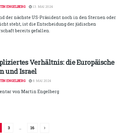
TIN ENGELBERG
13. MAI 2024
d der nächste US-Präsident noch in den Sternen oder
icht steht, ist die Entscheidung der jüdischen
chaft bereits gefallen.
liziertes Verhältnis: die Europäische
n und Israel
TIN ENGELBERG
8. MAI 2024
tar von Martin Engelberg
3
…
16