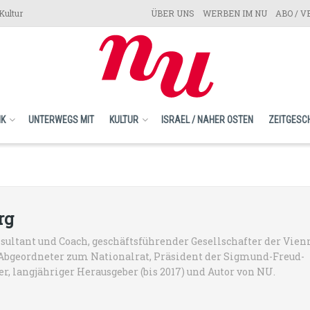
Kultur
ÜBER UNS
WERBEN IM NU
ABO / 
IK
UNTERWEGS MIT
KULTUR
ISRAEL / NAHER OSTEN
ZEITGESC
rg
nsultant und Coach, geschäftsführender Gesellschafter der Vien
 Abgeordneter zum Nationalrat, Präsident der Sigmund-Freud-
r, langjähriger Herausgeber (bis 2017) und Autor von NU.