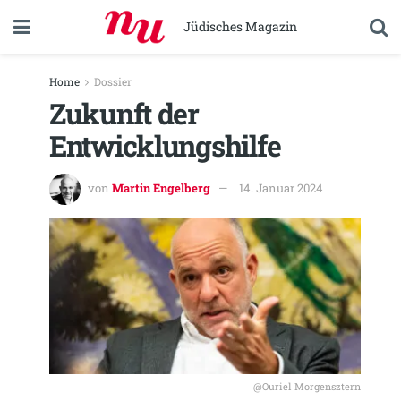
Jüdisches Magazin
Home
Dossier
Zukunft der
Entwicklungshilfe
von
Martin Engelberg
14. Januar 2024
@Ouriel Morgensztern