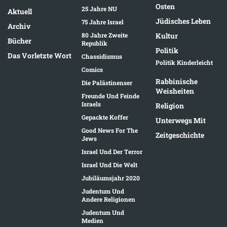
Osten
25 Jahre NU
Aktuell
Jüdisches Leben
75 Jahre Israel
Archiv
80 Jahre Zweite
Kultur
Bücher
Republik
Politik
Das Vorletzte Wort
Chassidismus
Politik Kinderleicht
Comics
Rabbinische
Die Palästinenser
Weisheiten
Freunde Und Feinde
Israels
Religion
Gepackte Koffer
Unterwegs Mit
Good News For The
Zeitgeschichte
Jews
Israel Und Der Terror
Israel Und Die Welt
Jubiläumsjahr 2020
Judentum Und
Andere Religionen
Judentum Und
Medien