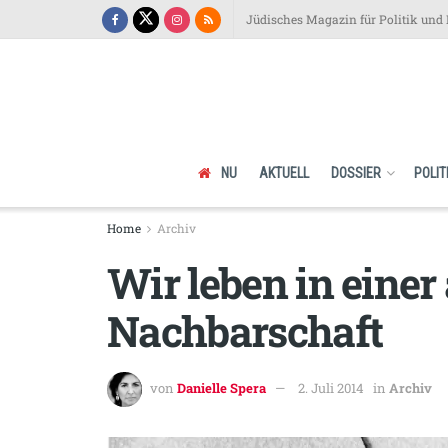
Jüdisches Magazin für Politik und 
NU
AKTUELL
DOSSIER
POLIT
Home
Archiv
Wir leben in einer
Nachbarschaft
von
Danielle Spera
2. Juli 2014
in
Archiv