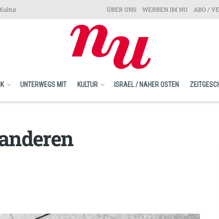
Kultur
ÜBER UNS
WERBEN IM NU
ABO / V
IK
UNTERWEGS MIT
KULTUR
ISRAEL / NAHER OSTEN
ZEITGESC
 anderen