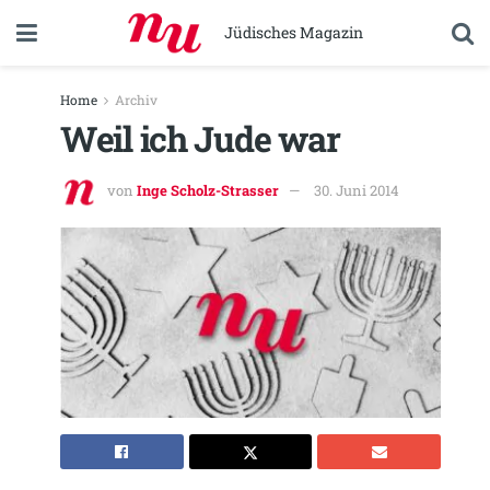
Jüdisches Magazin
Home
Archiv
Weil ich Jude war
von
Inge Scholz-Strasser
30. Juni 2014