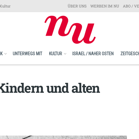
Kultur
ÜBER UNS
WERBEN IM NU
ABO / V
IK
UNTERWEGS MIT
KULTUR
ISRAEL / NAHER OSTEN
ZEITGESC
Kindern und alten