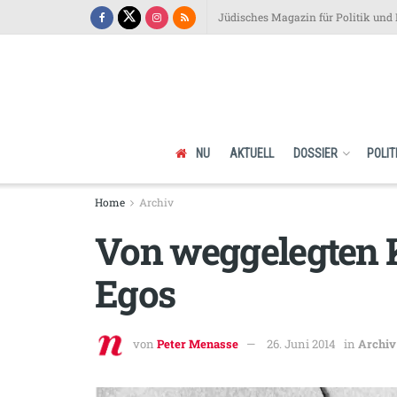
Jüdisches Magazin für Politik und 
NU
AKTUELL
DOSSIER
POLIT
Home
Archiv
Von weggelegten 
Egos
von
Peter Menasse
26. Juni 2014
in
Archiv