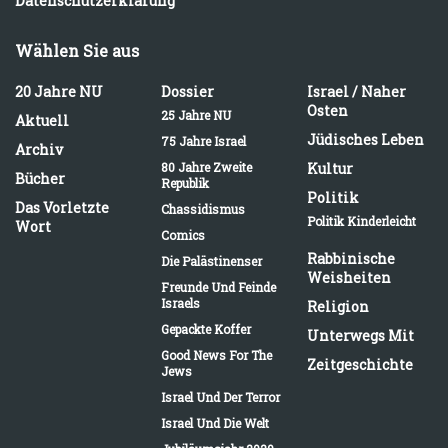
Datenschutzerklärung
Wählen Sie aus
20 Jahre NU
Dossier
Israel / Naher
Osten
25 Jahre NU
Aktuell
Jüdisches Leben
75 Jahre Israel
Archiv
80 Jahre Zweite
Kultur
Bücher
Republik
Politik
Das Vorletzte
Chassidismus
Politik Kinderleicht
Wort
Comics
Rabbinische
Die Palästinenser
Weisheiten
Freunde Und Feinde
Israels
Religion
Gepackte Koffer
Unterwegs Mit
Good News For The
Zeitgeschichte
Jews
Israel Und Der Terror
Israel Und Die Welt