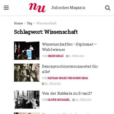
Jüdisches Magazin
Home
Tag
Wissenschaft
Schlagwort:
Wissenschaft
Wissenschaftler –Diplomat –
Wahlwiener
VON
SIMON MRAZ
8. JUNI 2026
Desoxycorticosteronacetat für
alle!
VON
NATHAN SPASIĆ UND RONNI SINAI
22. JULI 2021
Von der Kabbala zu E=mc2?
VON
OLIVER HOCHADEL
24. JUNI 2021