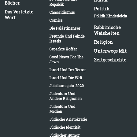
Bücher
Republik
Politik
Das Vorletzte
Chassidismus
Politik Kinderleicht
Wort
Comics
Rabbinische
Die Palästinenser
Weisheiten
Freunde Und Feinde
Israels
Religion
Gepackte Koffer
Unterwegs Mit
Good News For The
Zeitgeschichte
Jews
Israel Und Der Terror
Israel Und Die Welt
Jubiläumsjahr 2020
Judentum Und
Andere Religionen
Judentum Und
Medien
Jüdische Aristokratie
Jüdische Identität
Jüdischer Humor