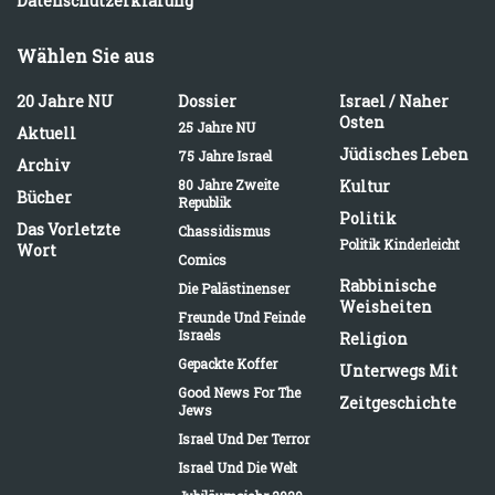
Datenschutzerklärung
Wählen Sie aus
20 Jahre NU
Dossier
Israel / Naher
Osten
25 Jahre NU
Aktuell
Jüdisches Leben
75 Jahre Israel
Archiv
80 Jahre Zweite
Kultur
Bücher
Republik
Politik
Das Vorletzte
Chassidismus
Politik Kinderleicht
Wort
Comics
Rabbinische
Die Palästinenser
Weisheiten
Freunde Und Feinde
Israels
Religion
Gepackte Koffer
Unterwegs Mit
Good News For The
Zeitgeschichte
Jews
Israel Und Der Terror
Israel Und Die Welt