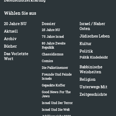
Datenschutzerklärung
Wählen Sie aus
20 Jahre NU
Dossier
Israel / Naher
Osten
25 Jahre NU
Aktuell
Jüdisches Leben
75 Jahre Israel
Archiv
80 Jahre Zweite
Kultur
Bücher
Republik
Politik
Das Vorletzte
Chassidismus
Politik Kinderleicht
Wort
Comics
Rabbinische
Die Palästinenser
Weisheiten
Freunde Und Feinde
Israels
Religion
Gepackte Koffer
Unterwegs Mit
Good News For The
Zeitgeschichte
Jews
Israel Und Der Terror
Israel Und Die Welt