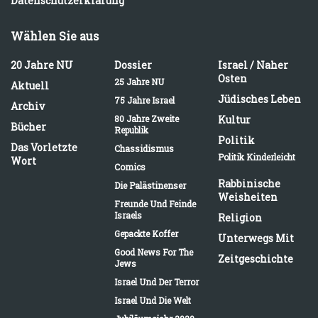
Datenschutzerklärung
Wählen Sie aus
20 Jahre NU
Dossier
Israel / Naher
Osten
25 Jahre NU
Aktuell
Jüdisches Leben
75 Jahre Israel
Archiv
80 Jahre Zweite
Kultur
Bücher
Republik
Politik
Das Vorletzte
Chassidismus
Politik Kinderleicht
Wort
Comics
Rabbinische
Die Palästinenser
Weisheiten
Freunde Und Feinde
Israels
Religion
Gepackte Koffer
Unterwegs Mit
Good News For The
Zeitgeschichte
Jews
Israel Und Der Terror
Israel Und Die Welt