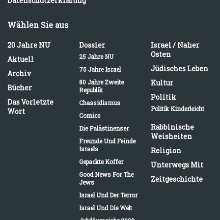
Datenschutzerklärung
Wählen Sie aus
20 Jahre NU
Dossier
Israel / Naher
Osten
25 Jahre NU
Aktuell
Jüdisches Leben
75 Jahre Israel
Archiv
80 Jahre Zweite
Kultur
Bücher
Republik
Politik
Das Vorletzte
Chassidismus
Politik Kinderleicht
Wort
Comics
Rabbinische
Die Palästinenser
Weisheiten
Freunde Und Feinde
Israels
Religion
Gepackte Koffer
Unterwegs Mit
Good News For The
Zeitgeschichte
Jews
Israel Und Der Terror
Israel Und Die Welt