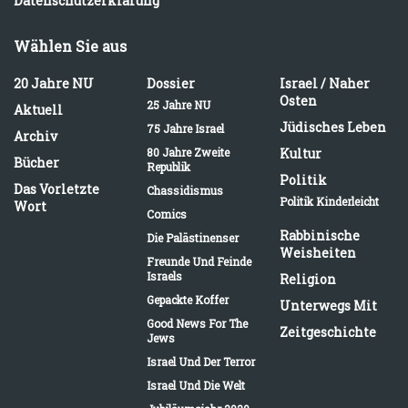
Datenschutzerklärung
Wählen Sie aus
20 Jahre NU
Dossier
Israel / Naher
Osten
25 Jahre NU
Aktuell
Jüdisches Leben
75 Jahre Israel
Archiv
80 Jahre Zweite
Kultur
Bücher
Republik
Politik
Das Vorletzte
Chassidismus
Politik Kinderleicht
Wort
Comics
Rabbinische
Die Palästinenser
Weisheiten
Freunde Und Feinde
Israels
Religion
Gepackte Koffer
Unterwegs Mit
Good News For The
Zeitgeschichte
Jews
Israel Und Der Terror
Israel Und Die Welt