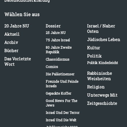
Datenschutzerklärung
Wählen Sie aus
20 Jahre NU
Dossier
Israel / Naher
Osten
25 Jahre NU
Aktuell
Jüdisches Leben
75 Jahre Israel
Archiv
80 Jahre Zweite
Kultur
Bücher
Republik
Politik
Das Vorletzte
Chassidismus
Politik Kinderleicht
Wort
Comics
Rabbinische
Die Palästinenser
Weisheiten
Freunde Und Feinde
Israels
Religion
Gepackte Koffer
Unterwegs Mit
Good News For The
Zeitgeschichte
Jews
Israel Und Der Terror
Israel Und Die Welt