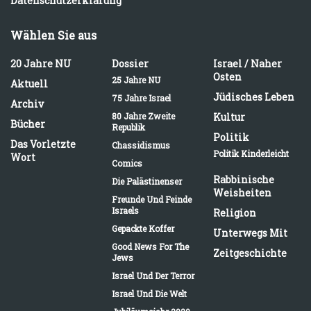
Datenschutzerklärung
Wählen Sie aus
20 Jahre NU
Dossier
Israel / Naher
Osten
25 Jahre NU
Aktuell
Jüdisches Leben
75 Jahre Israel
Archiv
80 Jahre Zweite
Kultur
Bücher
Republik
Politik
Das Vorletzte
Chassidismus
Politik Kinderleicht
Wort
Comics
Rabbinische
Die Palästinenser
Weisheiten
Freunde Und Feinde
Israels
Religion
Gepackte Koffer
Unterwegs Mit
Good News For The
Zeitgeschichte
Jews
Israel Und Der Terror
Israel Und Die Welt