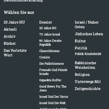
Datenschutzerklärung
Wählen Sie aus
20 Jahre NU
Dossier
Israel / Naher
Osten
25 Jahre NU
Aktuell
Jüdisches Leben
75 Jahre Israel
Archiv
80 Jahre Zweite
Kultur
Bücher
Republik
Politik
Das Vorletzte
Chassidismus
Politik Kinderleicht
Wort
Comics
Rabbinische
Die Palästinenser
Weisheiten
Freunde Und Feinde
Israels
Religion
Gepackte Koffer
Unterwegs Mit
Good News For The
Zeitgeschichte
Jews
Israel Und Der Terror
Israel Und Die Welt