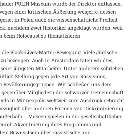
hauer POLIN Museum wurde der Direktor entlassen,
 wegen einer kritischen Äußerung weigerte, dessen
geriet in Polen auch die wissenschaftliche Freiheit
ck, nachdem zwei Historiker angeklagt wurden, weil
on beim Holocaust zu thematisieren.
r die Black-Lives-Matter-Bewegung. Viele Jüdische
t zu bezeugen. Auch in Amsterdam taten wir dies,
unserer jüngsten Mitarbeiter. Unter anderem schrieben
eutlich Stellung gegen jede Art von Rassismus,
n Bevölkerungsgruppen. Wir schließen uns dem
s gegenüber Mitgliedern der schwarzen Gemeinschaft
oyds in Minneapolis weltweit zum Ausdruck gebracht
s bezüglich aller anderen Formen von Diskriminierung
ußerhalb … Museen spielen in der gesellschaftlichen
. Durch Akzentuierung ihres Programms und
m Bewusstsein über rassistische und