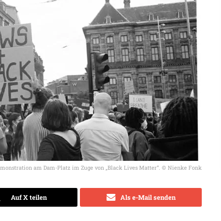
monstration am Dam-Platz im Zuge von „Black Lives Matter“. © Nienke Fonk
Auf X teilen
Als e-Mail senden