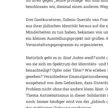
im Streit gegen „white privilege“ ein ums and
beschlossen wir, diesmal einen anderen Weg
Drei Gastkuratoren, Gideon Querido van Fra
aus ihrer jüdischen Identität heraus auf die
Minderheiten zu tun haben, bekamen von un
ein kleines Ausstellungsprojekt mit große
Veranstaltungsprogramm zu organisieren.
Natürlich geht es in
Sind Juden weiß?
nicht 
wo sie sich im Spektrum der Identitäts- und 
benachteiligt? Opfer oder Täter? Wie erleben
gesehen? Verschiedene Emanzipationsbeweg
ausgehend von dem Gedanken, dass Unterdr
Problem nicht ohne das andere lösen lässt. Oft
Thema Antisemitismus in dieser Solidarität 
noch: Immer häufiger wird von der „jüdisch-c
der etablierten Ordnung erscheinen.