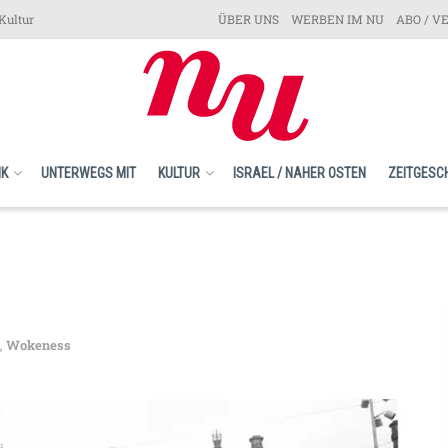
Kultur
ÜBER UNS
WERBEN IM NU
ABO / V
IK
UNTERWEGS MIT
KULTUR
ISRAEL / NAHER OSTEN
ZEITGESC
,
Wokeness