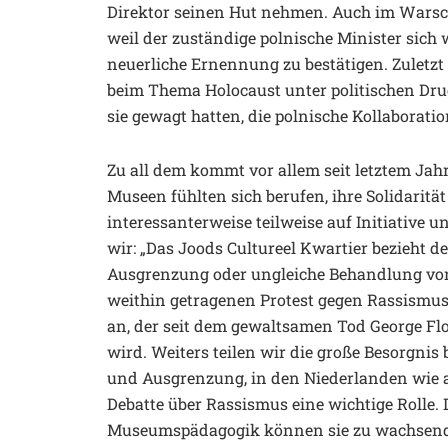
Direktor seinen Hut nehmen. Auch im Warsc
weil der zuständige polnische Minister sich
neuerliche Ernennung zu bestätigen. Zuletzt 
beim Thema Holocaust unter politischen Dru
sie gewagt hatten, die polnische Kollaborati
Zu all dem kommt vor allem seit letztem Jah
Museen fühlten sich berufen, ihre Solidaritä
interessanterweise teilweise auf Initiative 
wir: „Das Joods Cultureel Kwartier bezieht d
Ausgrenzung oder ungleiche Behandlung vo
weithin getragenen Protest gegen Rassismu
an, der seit dem gewaltsamen Tod George Fl
wird. Weiters teilen wir die große Besorgni
und Ausgrenzung, in den Niederlanden wie a
Debatte über Rassismus eine wichtige Rolle
Museumspädagogik können sie zu wachsende