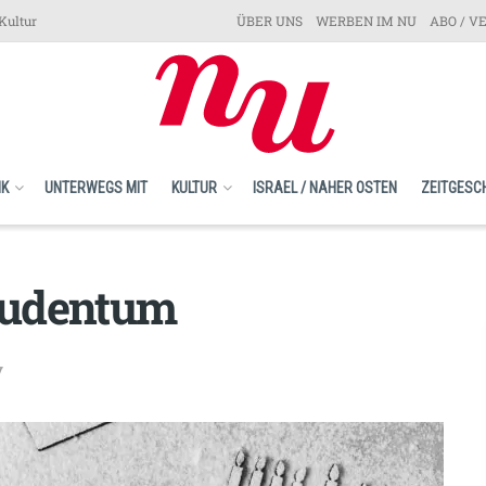
Kultur
ÜBER UNS
WERBEN IM NU
ABO / V
IK
UNTERWEGS MIT
KULTUR
ISRAEL / NAHER OSTEN
ZEITGESC
Judentum
v