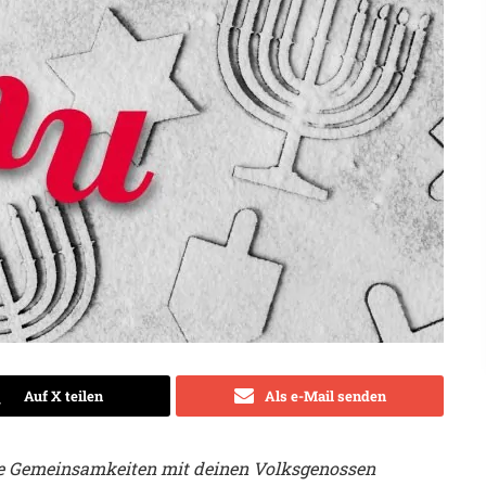
Auf X teilen
Als e-Mail senden
ese Gemeinsamkeiten mit deinen Volksgenossen