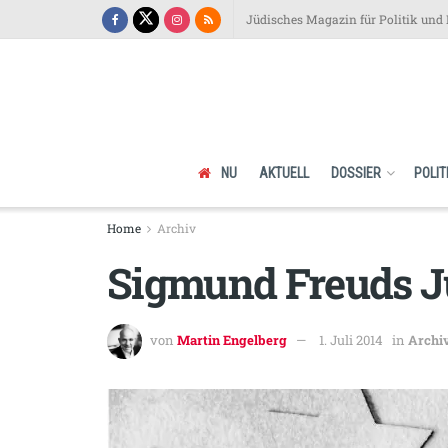
Jüdisches Magazin für Politik und 
NU
AKTUELL
DOSSIER
POLIT
Home
Archiv
Sigmund Freuds 
von
Martin Engelberg
1. Juli 2014
in
Archi