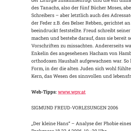
des Tanachs, also der fünf Bücher Moses, ab
Schreibers – aber letztlich auch des Adressa
der Feder z.B. des Belser Rebben, gerichtet a
beeindruckt feststellte. Freud schreibt seine
machen und bestehe darauf, dass sie bereit 
Vorschriften zu missachten. Andererseits wa
Enkelin des angesehenen Hacham von Hamburg
orthodoxen Haushalt aufgewachsen war. So k
Form, in der die alten Juden sich wohl fühlt
Kern, das Wesen des sinnvollen und lebensf
Web-Tipps:
www.wpv.at
SIGMUND FREUD-VORLESUNGEN 2006
„Der kleine Hans“ – Analyse der Phobie eine
Parkgasse 18 22.4.2006, 10–20 Uhr