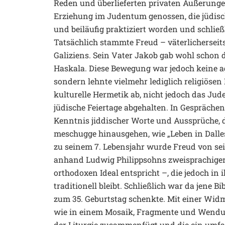
Reden und überlieferten privaten Äußerungen 
Erziehung im Judentum genossen, die jüdisc
und beiläufig praktiziert worden und schlie
Tatsächlich stammte Freud – väterlicherseit
Galiziens. Sein Vater Jakob gab wohl schon
Haskala. Diese Bewegung war jedoch keine agn
sondern lehnte vielmehr lediglich religiöse
kulturelle Hermetik ab, nicht jedoch das Ju
jüdische Feiertage abgehalten. In Gesprächen
Kenntnis jiddischer Worte und Aussprüche, 
meschugge hinausgehen, wie „Leben in Dalles 
zu seinem 7. Lebensjahr wurde Freud von sei
anhand Ludwig Philippsohns zweisprachiger i
orthodoxen Ideal entspricht –, die jedoch 
traditionell bleibt. Schließlich war da jene 
zum 35. Geburtstag schenkte. Mit einer Widmu
wie in einem Mosaik, Fragmente und Wendung
der Liturgie zusammenfügt und die ein umfa