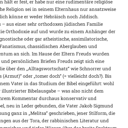
hält er fest, er habe nur eine rudimentäre religiöse
he Religion sei in seinem Elternhaus nur ansatzweise
ßlich könne er weder Hebräisch noch Jiddisch.
s – aus einer sehr orthodoxen jüdischen Familie
 die Orthodoxie auf und wurde zu einem Anhänger der
ostische oder gar atheistische, assimilatorische,
n Fanatismus, chassidischen Aberglauben und
dentum an sich. Im Hause der Eltern Freuds wurden
 und persönlichen Briefen Freuds zeigt sich eine
die über den „Alltagswortschatz“ wie Schnorrer und
(Armut)“ oder „tomer doch“ (= vielleicht doch?). Bis
nem Vater in das Studium der Bibel eingeführt: wohl
llustrierter Bibelausgabe – was also nicht dem
in ihrem Kommentar durchaus konservativ und
Bibel, neu in Leder gebunden, die Vater Jakob Sigmund
ng ganz in „Melitsa“ geschrieben, jener Stilform, die
en aus der Tora, der rabbinischen Literatur und
ngreiches und tiefes Wissen über das breite Spektrum