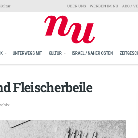
Kultur
ÜBER UNS
WERBEN IM NU
ABO / V
IK
UNTERWEGS MIT
KULTUR
ISRAEL / NAHER OSTEN
ZEITGESC
 Fleischerbeile
rchiv