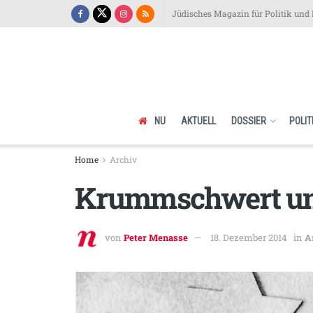
Jüdisches Magazin für Politik und 
NU
AKTUELL
DOSSIER
POLIT
Home
Archiv
Krummschwert und
von
Peter Menasse
18. Dezember 2014
in
A