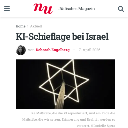
Jüdisches Magazin
Home
Aktuell
KI-Schieflage bei Israel
von
Deborah Engelberg
7. April 2026
Die Maßstäbe, die die KI reproduziert, sind am Ende die
Maßstäbe, die wir setzen. Erinnerung und Realität werden so
verzerrt. ©Danielle Spera