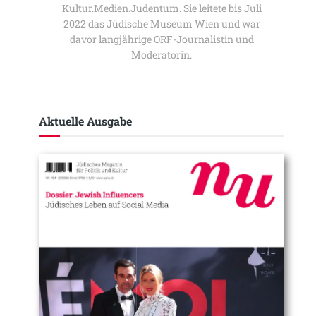
Kultur.Medien.Judentum. Sie leitete bis Juli
2022 das Jüdische Museum Wien und war
davor langjährige ORF-Journalistin und
Moderatorin.
Aktuelle Ausgabe​