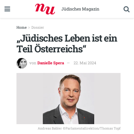
Jüdisches Magazin
Home
Dossier
„Jüdisches Leben ist ein
Teil Österreichs“
von
Danielle Spera
22. Mai 2024
Andreas Babler ©Parlamentsdirektion/Thomas Topf