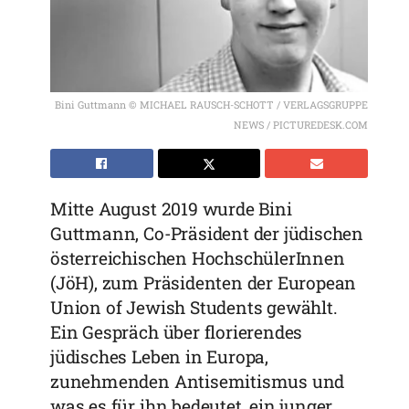
Bini Guttmann © MICHAEL RAUSCH-SCHOTT / VERLAGSGRUPPE
NEWS / PICTUREDESK.COM
Mitte August 2019 wurde Bini
Guttmann, Co-Präsident der jüdischen
österreichischen HochschülerInnen
(JöH), zum Präsidenten der European
Union of Jewish Students gewählt.
Ein Gespräch über florierendes
jüdisches Leben in Europa,
zunehmenden Antisemitismus und
was es für ihn bedeutet, ein junger