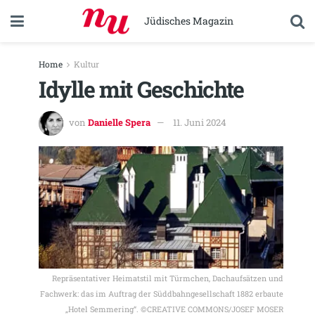
Jüdisches Magazin
Home
Kultur
Idylle mit Geschichte
von
Danielle Spera
11. Juni 2024
Repräsentativer Heimatstil mit Türmchen, Dachaufsätzen und
Fachwerk: das im Auftrag der Süddbahngesellschaft 1882 erbaute
„Hotel Semmering“. ©CREATIVE COMMONS/JOSEF MOSER