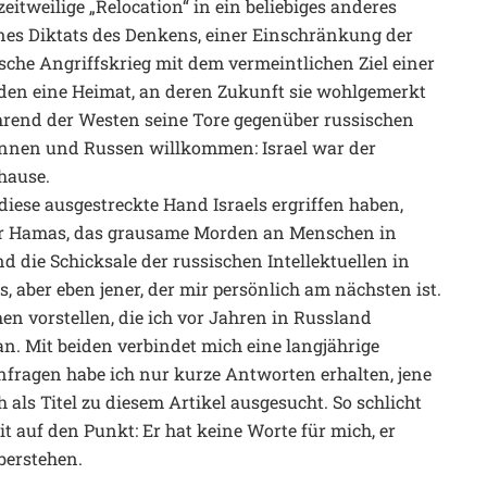
zeitweilige „Relocation“ in ein beliebiges anderes
nes Diktats des Denkens, einer Einschränkung der
ische Angriffskrieg mit dem vermeintlichen Ziel einer
nden eine Heimat, an deren Zukunft sie wohlgemerkt
Während der Westen seine Tore gegenüber russischen
sinnen und Russen willkommen: Israel war der
hause.
iese ausgestreckte Hand Israels ergriffen haben,
der Hamas, das grausame Morden an Menschen in
d die Schicksale der russischen Intellektuellen in
s, aber eben jener, der mir persönlich am nächsten ist.
n vorstellen, die ich vor Jahren in Russland
n. Mit beiden verbindet mich eine langjährige
nfragen habe ich nur kurze Antworten erhalten, jene
 als Titel zu diesem Artikel ausgesucht. So schlicht
eit auf den Punkt: Er hat keine Worte für mich, er
überstehen.