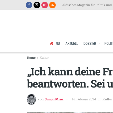
Jüdisches Magazin für Politik und 
NU
AKTUELL
DOSSIER
POLIT
Home
Kultur
„Ich kann deine F
beantworten. Sei
von
Simon Mraz
14. Februar 2024
in
Kultur