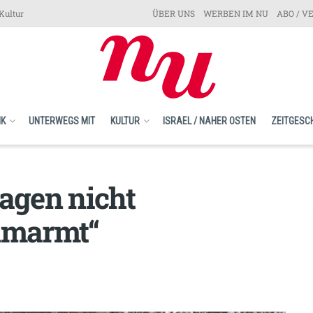
Kultur
ÜBER UNS
WERBEN IM NU
ABO / V
IK
UNTERWEGS MIT
KULTUR
ISRAEL / NAHER OSTEN
ZEITGESC
ragen nicht
 umarmt“