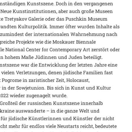
genständigen Kunstszene. Doch in den vergangenen
 Neue Kunstinstitutionen, aber auch große Museen
erte Tretyakov Galerie oder das Puschkin Museum
ndten Kulturpolitik. Immer öfter wurden Inhalte als
 – zumindest der internationalen Wahrnehmung nach
reiche Projekte wie die Moskauer Biennale
le National Center for Contemporary Art zerstört oder
n in hohem Maße Jüdinnen und Juden beteiligt.
unstszene war die Entwicklung der letzten Jahre eine
vielen Verletzungen, denen jüdische Familien fast
Pogrome in zaristischer Zeit, Holocaust,
r in der Sowjetunion. Bis sich in Kunst und Kultur
s 2022 wieder zugenagelt wurde.
 Großteil der russischen Kunstszene innerhalb
kraine auswanderte – in die ganze Welt und
t, für jüdische Künstlerinnen und Künstler der nicht
ht mehr für endlos viele Neustarts reicht, bedeutete