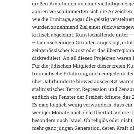
großen Ambitionen an einer vielfältigen ei
Jahren verschlimmerten sich die Anzeichen:
wie die Ermitage, sogar die geistig verstein
wurden zunehmend Ziel einer rückwärtsgewa
kritisch abgelehnt, Kunstschaffende unter
– fadenscheinigen Gründen angeklagt, erfolg
zeitgenössischer Kunst oder das überregiona
diskreditiert. An all diesen Projekten ware
Für die jüdischen Mitglieder dieser freien K
traumatische Erfahrung, auch eingedenk der 
über Jahrhunderte hinweg ausgesetzt waren: 
stalinistischer Terror, Repression und Zensu
endlich ein Fenster der Freiheit öffnete, da
Es mag folglich wenig verwundern, dass ein
weniger Monate nach dem Überfall auf die U
besonders nach Israel. Ob religiös oder nich
mehr ganz jungen Generation, deren Kraft nic