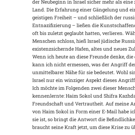
der Neubeginn in Israel sicher mehr als eine 
Land. Die Erfahrung einer Gängelung und ei
geistigen Freiheit – und schließlich der russ
Entnazifizierung – ließen die Kunstschaffe
oft bis zuletzt geglaubt hatten, verlieren. 
Menschen schloss, hieß Israel jüdische Rus
existenzsichernde Hafen, altes und neues Zu
Wenn ich heute an diese Freunde denke, die d
kann ich nicht ermessen, was der Angriff 
unmittelbarer Nähe für sie bedeutet. Wohl sin
Israel nur ein winziger Aspekt dieses Angriff
Ich möchte im Folgenden zwei dieser Mensche
kennenlernte: Haim Sokol und Shifra Kazhda
Freundschaft und Vertrautheit. Auf meine A
von Haim Sokol in Form einer E-Mail habe ich
sie ist, so bringt die Antwort die Befindlichk
braucht seine Kraft jetzt, um diese Krise zu 