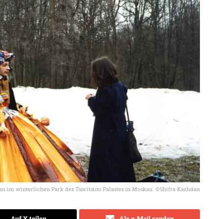
dan im winterlichen Park des Tsaritsino Palastes in Moskau. ©Shifra Kazhdan
Auf X teilen
Als e-Mail senden