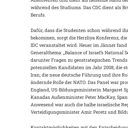
während des Studiums. Das CDC dient als Br
Berufs.
Dafür, dass die Studenten schon während ihre
bekommen, sorgt die Herzliya Konferenz, die v
IDC veranstaltet wird. Heuer im Jänner fand b
Generalthema: „Balance of Israel’s National S
darunter Fragen zu geostrategischen Trends i
potenziellen Kandidaten im Jahr 2008, die 
Iran, die neue deutsche Führung und ihre Ro
ändernde Rolle der NATO. Das Panel war pro
England, US-Bildungsministerin Margaret Spe
Kanadas Außenminister Peter MacKay, Spani
Anwesend war auch die halbe israelische Re
Verteidigungsminister Amir Peretz und Bild
Kontaktmöglichkeiten mit den Entscheidungs