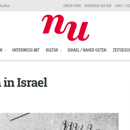
Kultur
ÜBER UNS
WERBEN IM NU
ABO / V
IK
UNTERWEGS MIT
KULTUR
ISRAEL / NAHER OSTEN
ZEITGESC
in Israel