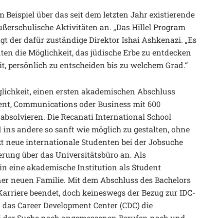
 Beispiel über das seit dem letzten Jahr existierende
außerschulische Aktivitäten an. „Das Hillel Program
gt der dafür zuständige Direktor Ishai Ashkenazi. „Es
ten die Möglichkeit, das jüdische Erbe zu entdecken
t, persönlich zu entscheiden bis zu welchem Grad.“
Möglichkeit, einen ersten akademischen Abschluss
ment, Communications oder Business mit 600
bsolvieren. Die Recanati International School
ins andere so sanft wie möglich zu gestalten, ohne
zt neue internationale Studenten bei der Jobsuche
ung über das Universitätsbüro an. Als
in eine akademische Institution als Student
er neuen Familie. Mit dem Abschluss des Bachelors
 Karriere beendet, doch keineswegs der Bezug zur IDC-
 das Career Development Center (CDC) die
ei der Suche nach angemessenen Berufen nach und