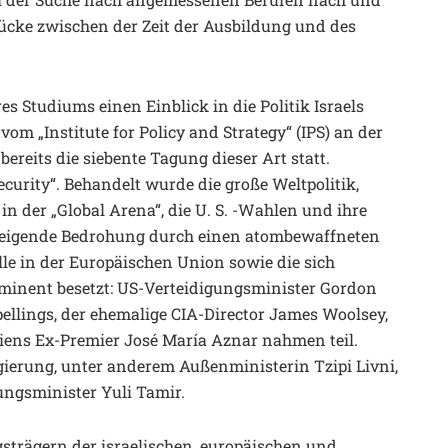
ücke zwischen der Zeit der Ausbildung und des
s Studiums einen Einblick in die Politik Israels
om „Institute for Policy and Strategy“ (IPS) an der
ereits die siebente Tagung dieser Art statt.
ecurity“. Behandelt wurde die große Weltpolitik,
n der „Global Arena“, die U. S. -Wahlen und ihre
steigende Bedrohung durch einen atombewaffneten
lle in der Europäischen Union sowie die sich
minent besetzt: US-Verteidigungsminister Gordon
llings, der ehemalige CIA-Director James Woolsey,
ens Ex-Premier José María Aznar nahmen teil.
gierung, unter anderem Außenministerin Tzipi Livni,
ungsminister Yuli Tamir.
trägern der israelischen, europäischen und