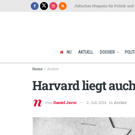
Jüdisches Magazin für Politik und 
NU
AKTUELL
DOSSIER
POLIT
Home
Archiv
Harvard liegt auch 
von
Daniel Javor
2. Juli 2014
in
Archiv