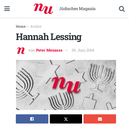
Jüdisches Magazin
Home
Archiv
Hannah Lessing
von
Peter Menasse
30. Juni 2014