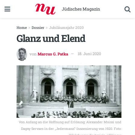
Jüdisches Magazin
Home
Dossier
Jubiläumsjahr 2020
Glanz und Elend
von
Marcus G. Patka
18. Juni 2020
Von Anfang an die Hoffnung auf Erlösung: Alexander Moissi und
Dagny Servaes in der „Jedermann“-Inszenierung von 1920. Foto: