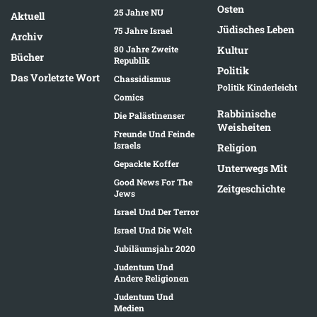
Osten
25 Jahre NU
Aktuell
Jüdisches Leben
75 Jahre Israel
Archiv
80 Jahre Zweite
Kultur
Bücher
Republik
Politik
Das Vorletzte Wort
Chassidismus
Politik Kinderleicht
Comics
Rabbinische
Die Palästinenser
Weisheiten
Freunde Und Feinde
Israels
Religion
Gepackte Koffer
Unterwegs Mit
Good News For The
Zeitgeschichte
Jews
Israel Und Der Terror
Israel Und Die Welt
Jubiläumsjahr 2020
Judentum Und
Andere Religionen
Judentum Und
Medien