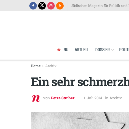
Jüdisches Magazin für Politik und 
NU
AKTUELL
DOSSIER
POLIT
Home
Archiv
Ein sehr schmerzh
von
Petra Stuiber
1. Juli 2014
in
Archiv