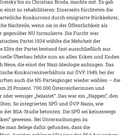
reisky bis zu Christian Broda, machte mit. Es gab
 einst zu rehabilitieren: Einerseits fürchteten die
arteiliche Konkurrenz durch emigrierte Rückkehrer,
che Nachteile, wenn sie in der Öffentlichkeit als
r gegenüber NU formulierte. Die Furcht war
atischen Partei 1934 wählte die Mehrheit der
e Elite der Partei bestand fast ausschließlich aus
ktuelle Überbau fehlte nun an allen Ecken und Enden
 Neue, die einst der Nazi-Ideologie anhingen. Das
ische Konkurrenzverhältnis zur ÖVP. 1949, bei der
urften auch die NS-Parteigänger wieder wählen – die
 um 25 Prozent. 700.000 Österreicherinnen und
 oder weniger „belastet“. Das war ein „Happen“, den
llten. So integrierten SPÖ und ÖVP Nazis, wie
n der BSA-Studie betonten. Die SPÖ sei keineswegs
lecken“ gewesen. Bei Untersuchungen zu
abe man Belege dafür gefunden, dass die
 Nazi-Juristen zahlenmäßig jene des BSA bei weitem