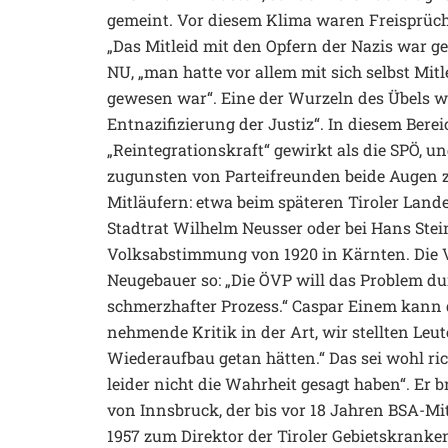
gemeint. Vor diesem Klima waren Freisprüch
„Das Mitleid mit den Opfern der Nazis war g
NU, „man hatte vor allem mit sich selbst Mit
gewesen war“. Eine der Wurzeln des Übels wa
Entnazifizierung der Justiz“. In diesem Berei
„Reintegrationskraft“ gewirkt als die SPÖ, 
zugunsten von Parteifreunden beide Augen z
Mitläufern: etwa beim späteren Tiroler La
Stadtrat Wilhelm Neusser oder bei Hans Ste
Volksabstimmung von 1920 in Kärnten. Die 
Neugebauer so: „Die ÖVP will das Problem dur
schmerzhafter Prozess.“ Caspar Einem kann d
nehmende Kritik in der Art, wir stellten Leut
Wiederaufbau getan hätten.“ Das sei wohl rich
leider nicht die Wahrheit gesagt haben“. Er 
von Innsbruck, der bis vor 18 Jahren BSA-Mit
1957 zum Direktor der Tiroler Gebietskranke