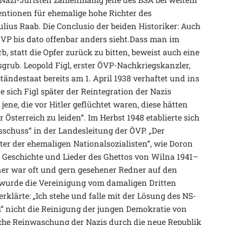
entionen für ehemalige hohe Richter des
lius Raab. Die Conclusio der beiden Historiker: Auch
VP bis dato offenbar anders sieht.Dass man im
, statt die Opfer zurück zu bitten, beweist auch eine
usgrub. Leopold Figl, erster ÖVP-Nachkriegskanzler,
ändestaat bereits am 1. April 1938 verhaftet und ins
 sich Figl später der Reintegration der Nazis
ene, die vor Hitler geflüchtet waren, diese hätten
r Österreich zu leiden“. Im Herbst 1948 etablierte sich
schuss“ in der Landesleitung der ÖVP. „Der
er der ehemaligen Nationalsozialisten“, wie Doron
– Geschichte und Lieder des Ghettos von Wilna 1941–
er war oft und gern gesehener Redner auf den
t wurde die Vereinigung vom damaligen Dritten
rklärte: „Ich stehe und falle mit der Lösung des NS-
“ nicht die Reinigung der jungen Demokratie von
iche Reinwaschung der Nazis durch die neue Republik