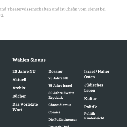
nd Theaterwissenschaften und ist Chefin vom Dienst bei
d.
Wählen Sie aus
20 Jahre NU
Dossier
Israel / Naher
Osten
25 Jahre NU
Aktuell
Jüdisches
75 Jahre Israel
Archiv
Leben
80 Jahre Zweite
Bücher
Republik
Kultur
Das Vorletzte
Chassidismus
Politik
Wort
Comics
Politik
Kinderleicht
Die Palästinenser
Freunde Und