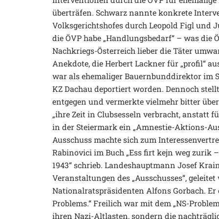
überträfen. Schwarz nannte konkrete Interv
Volksgerichtshofes durch Leopold Figl und Ju
die ÖVP habe „Handlungsbedarf“ – was die Ö
Nachkriegs-Österreich lieber die Täter umwarb
Anekdote, die Herbert Lackner für „profil“ a
war als ehemaliger Bauernbunddirektor im St
KZ Dachau deportiert worden. Dennoch stellte
entgegen und vermerkte vielmehr bitter über j
„ihre Zeit in Clubsesseln verbracht, anstatt fü
in der Steiermark ein „Amnestie-Aktions-Aus
Ausschuss machte sich zum Interessenvertret
Rabinovici im Buch „Ess firt kejn weg zurik 
1943“ schrieb. Landeshauptmann Josef Krain
Veranstaltungen des „Ausschusses“, geleite
Nationalratspräsidenten Alfons Gorbach. Er e
Problems.“ Freilich war mit dem „NS-Problem
ihren Nazi-Altlasten, sondern die nachträgl