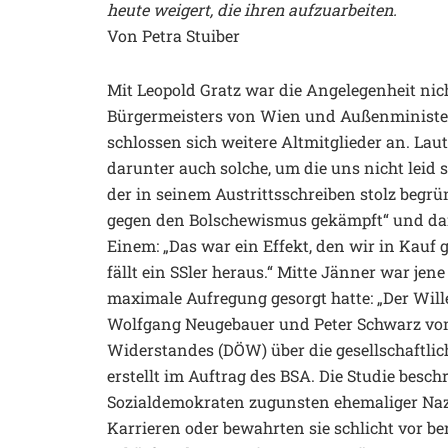
heute weigert, die ihren aufzuarbeiten.
Von Petra Stuiber
Mit Leopold Gratz war die Angelegenheit nich
Bürgermeisters von Wien und Außenministe
schlossen sich weitere Altmitglieder an. La
darunter auch solche, um die uns nicht leid s
der in seinem Austrittsschreiben stolz begrü
gegen den Bolschewismus gekämpft“ und dara
Einem: „Das war ein Effekt, den wir in Kau
fällt ein SSler heraus.“ Mitte Jänner war jene
maximale Aufregung gesorgt hatte: „Der Wil
Wolfgang Neugebauer und Peter Schwarz vo
Widerstandes (DÖW) über die gesellschaftlic
erstellt im Auftrag des BSA. Die Studie besch
Sozialdemokraten zugunsten ehemaliger Nazis
Karrieren oder bewahrten sie schlicht vor be