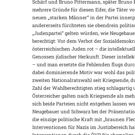
Schärf und Bruno Pittermann, später Bruno K
mehrere Gründe für diesen Eifer, die Täter von
neuen „starken Männer“ in der Partei innerp
andererseits fürchteten sie obendrein politis
„Judenpartei“ gelten würden, wie Neugebaue
berechtigt: Vor dem Verbot der Sozialdemokr
österreichischen Juden rot – die intellektuell
Genossen jüdischer Herkunft. Dieser intelle
– und man ersetzte die Fehlenden flugs durch
dabei dominierende Motiv war wohl das polit
zweiten Nationalratswahl seit Kriegsende, d
Zahl der Wahlberechtigten stieg schlagartig
Österreicher galten nach Kriegsende als mehr
sich beide Parteien nicht entgehen lassen wo
Neugebauer und Schwarz bei der Präsentatio
die einzige politische Kraft mit „braunen F
Interventionen für Nazis im Justizbereich h
Interventionen durch die ÖVP für ehemalige