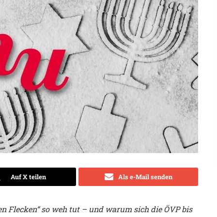
Auf X teilen
Als e-Mail senden
en Flecken“ so weh tut – und warum sich die ÖVP bis