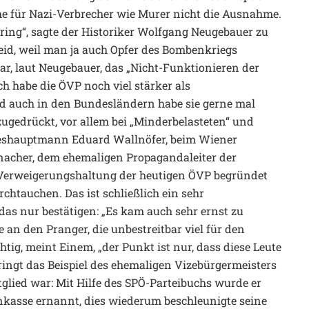
e für Nazi-Verbrecher wie Murer nicht die Ausnahme.
ering“, sagte der Historiker Wolfgang Neugebauer zu
leid, weil man ja auch Opfer des Bombenkriegs
r, laut Neugebauer, das „Nicht-Funktionieren der
ch habe die ÖVP noch viel stärker als
und auch in den Bundesländern habe sie gerne mal
ugedrückt, vor allem bei „Minderbelasteten“ und
ndeshauptmann Eduard Wallnöfer, beim Wiener
inacher, dem ehemaligen Propagandaleiter der
Verweigerungshaltung der heutigen ÖVP begründet
chtauchen. Das ist schließlich ein sehr
as nur bestätigen: „Es kam auch sehr ernst zu
e an den Pranger, die unbestreitbar viel für den
tig, meint Einem, „der Punkt ist nur, dass diese Leute
bringt das Beispiel des ehemaligen Vizebürgermeisters
glied war: Mit Hilfe des SPÖ-Parteibuchs wurde er
nkasse ernannt, dies wiederum beschleunigte seine