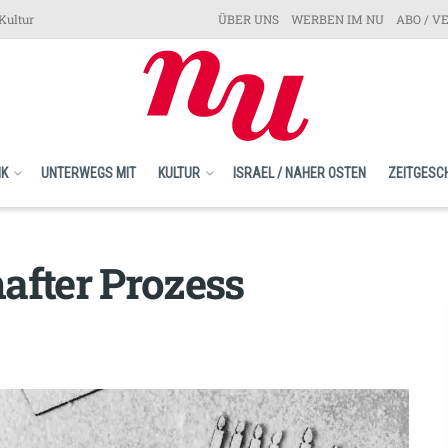
Kultur
ÜBER UNS
WERBEN IM NU
ABO / V
IK
UNTERWEGS MIT
KULTUR
ISRAEL / NAHER OSTEN
ZEITGESC
after Prozess