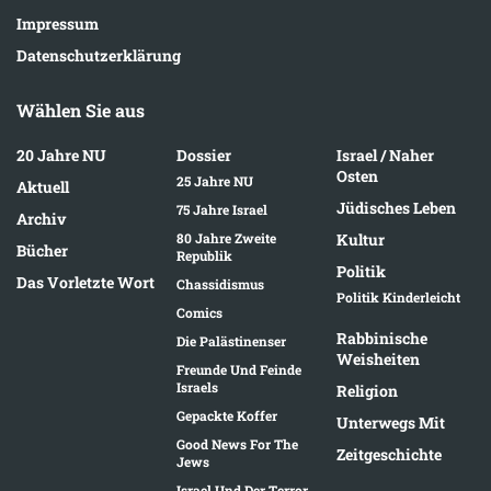
Impressum
Datenschutzerklärung
Wählen Sie aus
20 Jahre NU
Dossier
Israel / Naher
Osten
25 Jahre NU
Aktuell
Jüdisches Leben
75 Jahre Israel
Archiv
80 Jahre Zweite
Kultur
Bücher
Republik
Politik
Das Vorletzte Wort
Chassidismus
Politik Kinderleicht
Comics
Rabbinische
Die Palästinenser
Weisheiten
Freunde Und Feinde
Israels
Religion
Gepackte Koffer
Unterwegs Mit
Good News For The
Zeitgeschichte
Jews
Israel Und Der Terror