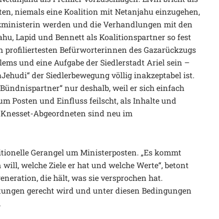
tten, niemals eine Koalition mit Netanjahu einzugehen,
tizministerin werden und die Verhandlungen mit den
hu, Lapid und Bennett als Koalitionspartner so fest
en profiliertesten Befürworterinnen des Gazarückzugs
lems und eine Aufgabe der Siedlerstadt Ariel sein –
aJehudi“ der Siedlerbewegung völlig inakzeptabel ist.
Bündnispartner“ nur deshalb, weil er sich einfach
 um Posten und Einfluss feilscht, als Inhalte und
20 Knesset-Abgeordneten sind neu im
ditionelle Gerangel um Ministerposten. „Es kommt
ill, welche Ziele er hat und welche Werte“, betont
eneration, die hält, was sie versprochen hat.
rtungen gerecht wird und unter diesen Bedingungen
.