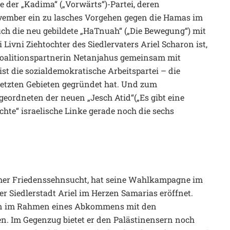
e der „Kadima“ („Vorwärts“)-Partei, deren
vember ein zu lasches Vorgehen gegen die Hamas im
uch die neu gebildete „HaTnuah“ („Die Bewegung“) mit
Livni Ziehtochter des Siedlervaters Ariel Scharon ist,
Koalitionspartnerin Netanjahus gemeinsam mit
 ist die sozialdemokratische Arbeitspartei – die
setzten Gebieten gegründet hat. Und zum
eordneten der neuen „Jesch Atid“(„Es gibt eine
chte“ israelische Linke gerade noch die sechs
cher Friedenssehnsucht, hat seine Wahlkampagne im
er Siedlerstadt Ariel im Herzen Samarias eröffnet.
sten im Rahmen eines Abkommens mit den
iben. Im Gegenzug bietet er den Palästinensern noch