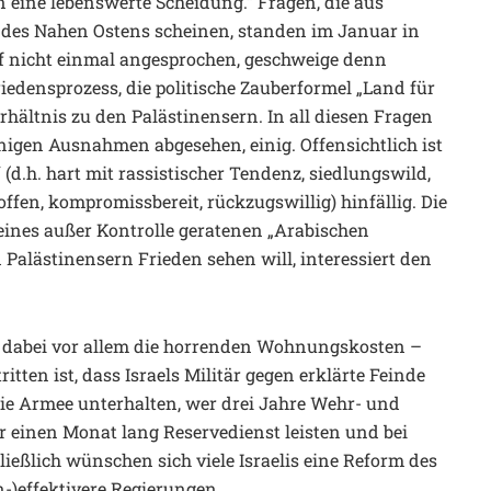
n eine lebenswerte Scheidung.“ Fragen, die aus
ft des Nahen Ostens scheinen, standen im Januar in
f nicht einmal angesprochen, geschweige denn
riedensprozess, die politische Zauberformel „Land für
erhältnis zu den Palästinensern. In all diesen Fragen
wenigen Ausnahmen abgesehen, einig. Offensichtlich ist
s“ (d.h. hart mit rassistischer Tendenz, siedlungswild,
offen, kompromissbereit, rückzugswillig) hinfällig. Die
 eines außer Kontrolle geratenen „Arabischen
Palästinensern Frieden sehen will, interessiert den
 dabei vor allem die horrenden Wohnungskosten –
tten ist, dass Israels Militär gegen erklärte Feinde
die Armee unterhalten, wer drei Jahre Wehr- und
 einen Monat lang Reservedienst leisten und bei
hließlich wünschen sich viele Israelis eine Reform des
n-)effektivere Regierungen.