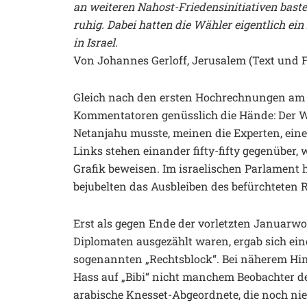
an weiteren Nahost-Friedensinitiativen bastel
ruhig. Dabei hatten die Wähler eigentlich ei
in Israel.
Von Johannes Gerloff, Jerusalem (Text und F
Gleich nach den ersten Hochrechnungen am 
Kommentatoren genüsslich die Hände: Der Wä
Netanjahu musste, meinen die Experten, ein
Links stehen einander fifty-fifty gegenüber, 
Grafik beweisen. Im israelischen Parlament 
bejubelten das Ausbleiben des befürchteten 
Erst als gegen Ende der vorletzten Januarw
Diplomaten ausgezählt waren, ergab sich ei
sogenannten „Rechtsblock“. Bei näherem Hinse
Hass auf „Bibi“ nicht manchem Beobachter de
arabische Knesset-Abgeordnete, die noch ni