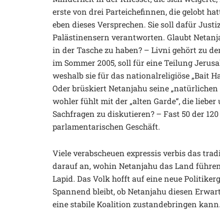
erste von drei Parteichefinnen, die gelobt ha
eben dieses Versprechen. Sie soll dafür Jus
Palästinensern verantworten. Glaubt Netanja
in der Tasche zu haben? – Livni gehört zu d
im Sommer 2005, soll für eine Teilung Jerusa
weshalb sie für das nationalreligiöse „Bait H
Oder brüskiert Netanjahu seine „natürlichen 
wohler fühlt mit der „alten Garde“, die lieber
Sachfragen zu diskutieren? – Fast 50 der 1
parlamentarischen Geschäft.
Viele verabscheuen expressis verbis das tra
darauf an, wohin Netanjahu das Land führen w
Lapid. Das Volk hofft auf eine neue Politikerg
Spannend bleibt, ob Netanjahu diesen Erwa
eine stabile Koalition zustandebringen kann