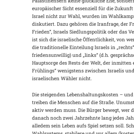
Palästinensern keine glückliche Ehe, sonder
europäischer Sicht essenziell für die Zukun
Israel nicht zur Wahl, wurden im Wahlkamp
diskutiert. Dazu gehören die Iranfrage, der F
Frieden“, Israels Siedlungspolitik oder das V
ist sich die israelische Öffentlichkeit, von 
die traditionelle Einteilung Israels in „recht
friedensunwillig) und „links“ (d.h. gesprächs
Hauptsorge des Rests der Welt, der inmitten
Frühlings“ wenigstens zwischen Israelis und 
israelischen Wähler nicht.
Die steigenden Lebenshaltungskosten – und
treiben die Menschen auf die Straße. Unumstri
aktiv werden muss. Die Bürger bewegt, wer 
danach noch zwei Jahrzehnte lang jedes Jahr
alledem sein Leben aufs Spiel setzen soll. Sc
Wahlsystems, stabilere und vor allem (koste