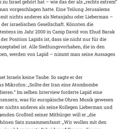
 zu Israel gehört hat – wie das der als „rechts extrem“
rman vorgeschlagen hatte. Eine Teilung Jerusalems
somit nichts anderes als Netanjahu oder Lieberman –
er israelischen Gesellschaft. Könnten die
pätestens im Jahr 2000 in Camp David von Ehud Barak
r Position Lapids ist, dass sie nicht nur für die
zeptabel ist. Alle Siedlungsvorhaben, die in den
aben, werden von Lapid – nimmt man seine Aussagen
et Israels keine Taube. So sagte er der
s Mikrofon: „Sollte der Iran eine Atombombe
ren.“ Im selben Interview forderte Lapid eine
nensern, was für europäische Ohren Musik gewesen
der nichts anderes als seine Kollegen Lieberman und
den Großteil seiner Mitbürger will er „die
chönen Satz zusammenfasst: „Wir wollen mit den