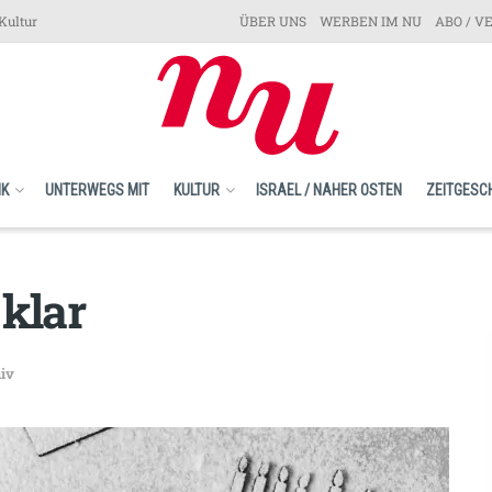
Kultur
ÜBER UNS
WERBEN IM NU
ABO / V
IK
UNTERWEGS MIT
KULTUR
ISRAEL / NAHER OSTEN
ZEITGESC
 klar
iv