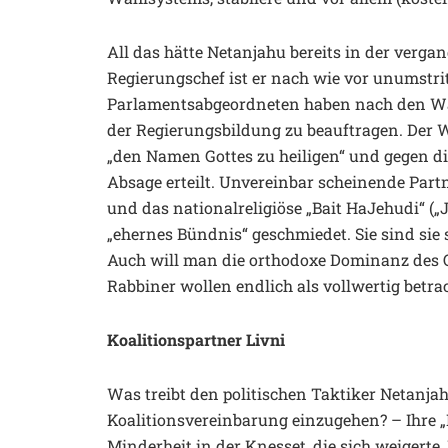
All das hätte Netanjahu bereits in der verg
Regierungschef ist er nach wie vor unumstritt
Parlamentsabgeordneten haben nach den Wah
der Regierungsbildung zu beauftragen. Der W
„den Namen Gottes zu heiligen“ und gegen di
Absage erteilt. Unvereinbar scheinende Partn
und das nationalreligiöse „Bait HaJehudi“ („
„ehernes Bündnis“ geschmiedet. Sie sind sie 
Auch will man die orthodoxe Dominanz des O
Rabbiner wollen endlich als vollwertig betr
Koalitionspartner Livni
Was treibt den politischen Taktiker Netanjah
Koalitionsvereinbarung einzugehen? – Ihre „
Minderheit in der Knesset, die sich weigerte,