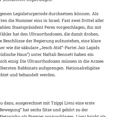
angenen Legislaturperiode durchsetzen können. Als
en die Nummer eins in Israel. Fast zwei Drittel aller
len Staatspräsident Peres vorgeschlagen, ihn mit
ähler hat den Ultraorthodoxen, die damit drohen,
e Beschlüsse der Regierung aufzustehen, eine klare
er wie die säkulare „Jesch Atid“-Partei Jair Lapids
Jüdische Haus“) unter Naftali Bennett haben ein
sich einig: Die Ultraorthodoxen müssen in die Armee.
bersten Rabbinats aufsprengen. Nationalreligiöse
achtet und behandelt werden.
u dazu, ausgerechnet mit Tzippi Livni eine erste
Bewegung“ hat sechs Sitze und gehört zu der
 Netanjahu als Premier vorzuschlagen. Livni bricht als