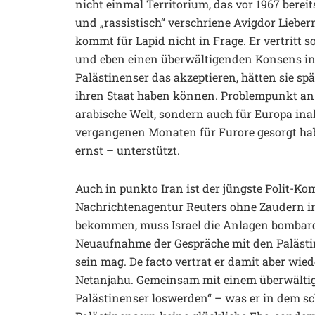
nicht einmal Territorium, das vor 1967 bereits
und „rassistisch“ verschriene Avigdor Liebe
kommt für Lapid nicht in Frage. Er vertritt 
und eben einen überwältigenden Konsens in d
Palästinenser das akzeptieren, hätten sie s
ihren Staat haben können. Problempunkt an de
arabische Welt, sondern auch für Europa inak
vergangenen Monaten für Furore gesorgt h
ernst – unterstützt.
Auch in punkto Iran ist der jüngste Polit-Kom
Nachrichtenagentur Reuters ohne Zaudern in
bekommen, muss Israel die Anlagen bombardie
Neuaufnahme der Gespräche mit den Palästi
sein mag. De facto vertrat er damit aber wie
Netanjahu. Gemeinsam mit einem überwältigen
Palästinenser loswerden“ – was er in dem s