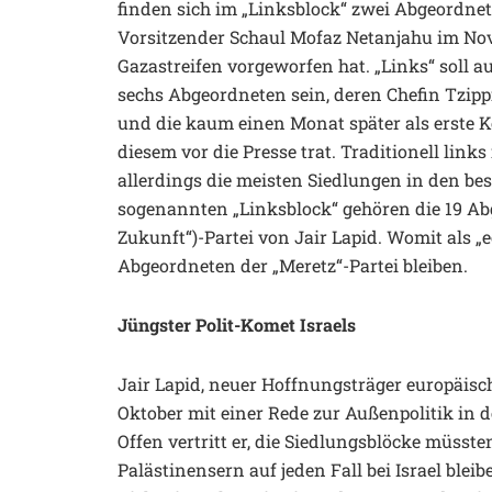
finden sich im „Linksblock“ zwei Abgeordnet
Vorsitzender Schaul Mofaz Netanjahu im No
Gazastreifen vorgeworfen hat. „Links“ soll a
sechs Abgeordneten sein, deren Chefin Tzippi 
und die kaum einen Monat später als erste 
diesem vor die Presse trat. Traditionell links
allerdings die meisten Siedlungen in den be
sogenannten „Linksblock“ gehören die 19 Abg
Zukunft“)-Partei von Jair Lapid. Womit als „e
Abgeordneten der „Meretz“-Partei bleiben.
Jüngster Polit-Komet Israels
Jair Lapid, neuer Hoffnungsträger europäis
Oktober mit einer Rede zur Außenpolitik in d
Offen vertritt er, die Siedlungsblöcke müs
Palästinensern auf jeden Fall bei Israel ble