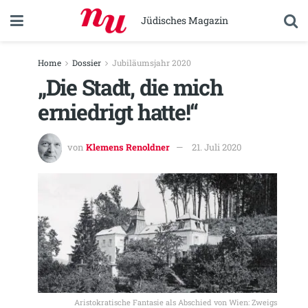
Jüdisches Magazin
Home
Dossier
Jubiläumsjahr 2020
„Die Stadt, die mich
erniedrigt hatte!“
von
Klemens Renoldner
21. Juli 2020
Aristokratische Fantasie als Abschied von Wien: Zweigs