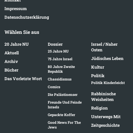
Impressum
Datenschutzerklärung
Wählen Sie aus
20 Jahre NU
Dossier
Israel / Naher
Osten
25 Jahre NU
Aktuell
Jüdisches Leben
75 Jahre Israel
Archiv
80 Jahre Zweite
Kultur
Bücher
Republik
Politik
Das Vorletzte Wort
Chassidismus
Politik Kinderleicht
Comics
Rabbinische
Die Palästinenser
Weisheiten
Freunde Und Feinde
Israels
Religion
Gepackte Koffer
Unterwegs Mit
Good News For The
Zeitgeschichte
Jews