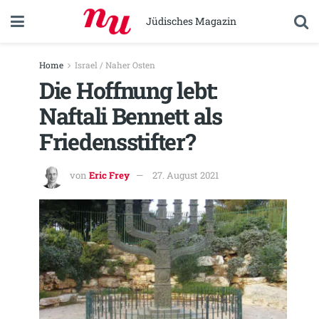
Jüdisches Magazin
Home
Israel / Naher Osten
Die Hoffnung lebt:
Naftali Bennett als
Friedensstifter?
von
Eric Frey
27. August 2021