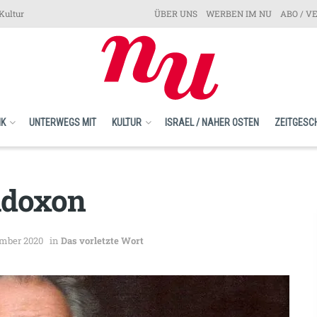
Kultur
ÜBER UNS
WERBEN IM NU
ABO / V
IK
UNTERWEGS MIT
KULTUR
ISRAEL / NAHER OSTEN
ZEITGESC
adoxon
ember 2020
in
Das vorletzte Wort