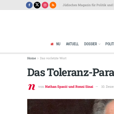
Jüdisches Magazin für Politik und 
NU
AKTUELL
DOSSIER
POLIT
Home
Das vorletzte Wort
Das Toleranz-Par
von
Nathan Spasić und Ronni Sinai
10. Dez