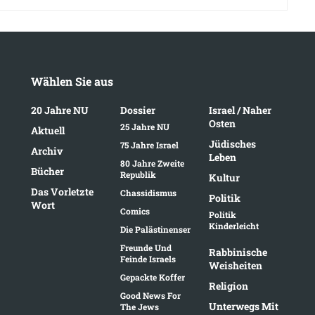
Wählen Sie aus
20 Jahre NU
Dossier
Israel / Naher
Osten
25 Jahre NU
Aktuell
Jüdisches
75 Jahre Israel
Archiv
Leben
80 Jahre Zweite
Bücher
Republik
Kultur
Das Vorletzte
Chassidismus
Politik
Wort
Comics
Politik
Kinderleicht
Die Palästinenser
Freunde Und
Rabbinische
Feinde Israels
Weisheiten
Gepackte Koffer
Religion
Good News For
Unterwegs Mit
The Jews