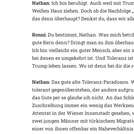
Nathan:
Ich bin beruhigt. Auch weil mit Tru
Weißen Haus ziehen. Doch ob die Nachfolge „
das denn überhaupt? Denkst du, dass wir all
Ronni:
Du bestimmt, Nathan. Was mich betrifft
gute Kern denn? Dringt man zu ihm überhaupt
Ich bin vielleicht ein guter Mensch, aber ein
bei denen es umgekehrt ist. Und Toleranz is
Trump leben lassen. Wo ist denn bei dir die r
Nathan:
Das gute alte Toleranz-Paradoxon.
tolerant gegenüberstehen, der andere aufgru
das Gute per se glaube ich nicht. An das Schl
Zuschreibung immer ein wenig das Werkzeug 
Attentat in der Wiener Innenstadt gesehen, 
zwei jungen Männer mit türkischem Migratio
einer von ihnen offenbar ein Naheverhältnis