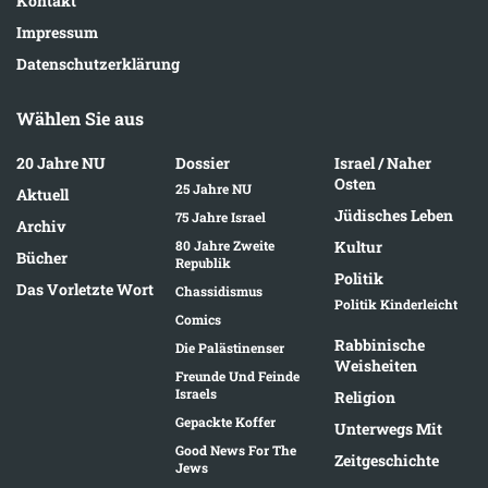
Kontakt
Impressum
Datenschutzerklärung
Wählen Sie aus
20 Jahre NU
Dossier
Israel / Naher
Osten
25 Jahre NU
Aktuell
Jüdisches Leben
75 Jahre Israel
Archiv
80 Jahre Zweite
Kultur
Bücher
Republik
Politik
Das Vorletzte Wort
Chassidismus
Politik Kinderleicht
Comics
Rabbinische
Die Palästinenser
Weisheiten
Freunde Und Feinde
Israels
Religion
Gepackte Koffer
Unterwegs Mit
Good News For The
Zeitgeschichte
Jews