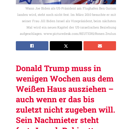
Wann Joe Biden als US-Präsident am Flughafen Ben Gurion
landen wird, steht noch nicht fest. Im März 2010 besuchte er mit
seiner Frau Jill Biden Israel als Vizepräsident, beim nächsten
Mal wird ein neues Kapitel der US-israelischen Beziehung
aufgeschlagen. www.picturedesk.com/REUTERS/Ronen Zvulun
Donald Trump muss in
wenigen Wochen aus dem
Weißen Haus ausziehen –
auch wenn er das bis
zuletzt nicht zugeben will.
Sein Nachmieter steht