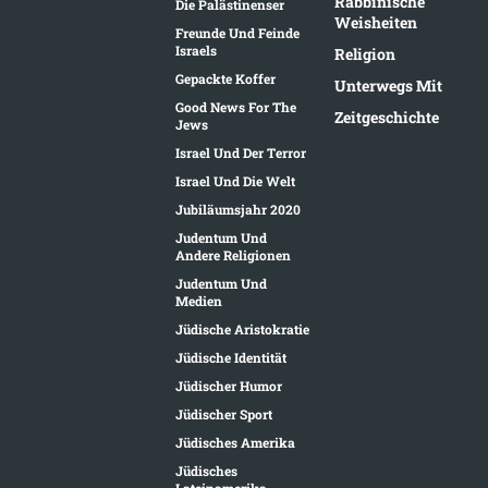
Rabbinische
Die Palästinenser
Weisheiten
Freunde Und Feinde
Israels
Religion
Gepackte Koffer
Unterwegs Mit
Good News For The
Zeitgeschichte
Jews
Israel Und Der Terror
Israel Und Die Welt
Jubiläumsjahr 2020
Judentum Und
Andere Religionen
Judentum Und
Medien
Jüdische Aristokratie
Jüdische Identität
Jüdischer Humor
Jüdischer Sport
Jüdisches Amerika
Jüdisches
Lateinamerika