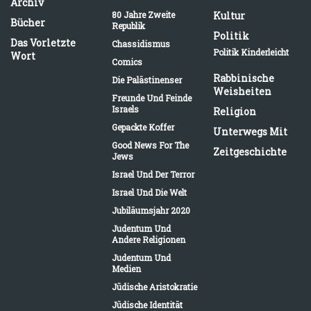
Archiv
80 Jahre Zweite
Kultur
Bücher
Republik
Politik
Das Vorletzte
Chassidismus
Politik Kinderleicht
Wort
Comics
Rabbinische
Die Palästinenser
Weisheiten
Freunde Und Feinde
Israels
Religion
Gepackte Koffer
Unterwegs Mit
Good News For The
Zeitgeschichte
Jews
Israel Und Der Terror
Israel Und Die Welt
Jubiläumsjahr 2020
Judentum Und
Andere Religionen
Judentum Und
Medien
Jüdische Aristokratie
Jüdische Identität