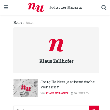
Jüdisches Magazin
Home
Autor
Klaus Zellhofer
Joerg Haiders „antisemitische
Weltsicht“
VON
KLAUS ZELLHOFER
30. JUNI 2014