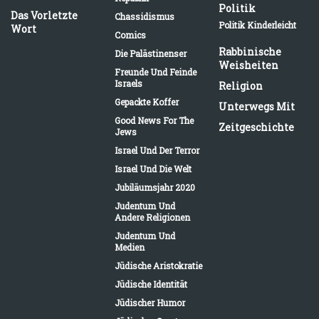
Politik
Das Vorletzte
Chassidismus
Politik Kinderleicht
Wort
Comics
Rabbinische
Die Palästinenser
Weisheiten
Freunde Und Feinde
Israels
Religion
Gepackte Koffer
Unterwegs Mit
Good News For The
Zeitgeschichte
Jews
Israel Und Der Terror
Israel Und Die Welt
Jubiläumsjahr 2020
Judentum Und
Andere Religionen
Judentum Und
Medien
Jüdische Aristokratie
Jüdische Identität
Jüdischer Humor