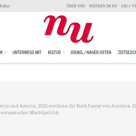
Kultur
ÜBER UNS
WERBEN IM NU
ABO / 
IK
UNTERWEGS MIT
KULTUR
ISRAEL / NAHER OSTEN
ZEITGESC
erin und Autorin. 2022 erschien ihr Buch Fanny von Arnstein. E
 europäischer Machtpolitik.