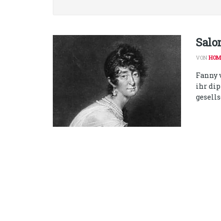
Salo
VON
HOM
Fanny 
ihr di
gesell