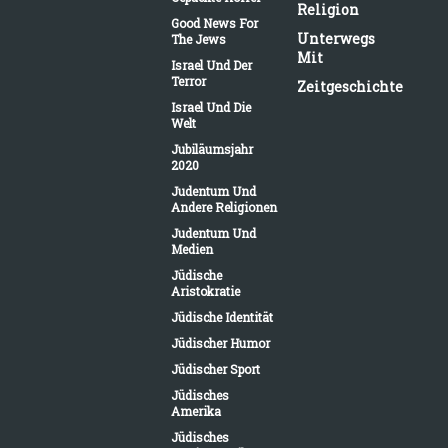
Religion
Good News For
Unterwegs
The Jews
Mit
Israel Und Der
Terror
Zeitgeschichte
Israel Und Die
Welt
Jubiläumsjahr
2020
Judentum Und
Andere Religionen
Judentum Und
Medien
Jüdische
Aristokratie
Jüdische Identität
Jüdischer Humor
Jüdischer Sport
Jüdisches
Amerika
Jüdisches