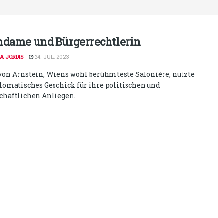
ndame und Bürgerrechtlerin
A JORDIS
24. JULI 2023
von Arnstein, Wiens wohl berühmteste Salonière, nutzte
plomatisches Geschick für ihre politischen und
schaftlichen Anliegen.