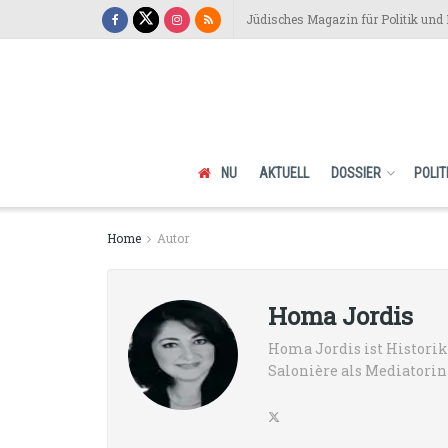
Jüdisches Magazin für Politik und 
NU
AKTUELL
DOSSIER
POLIT
Home
Autor
Homa Jordis
Homa Jordis ist Historik
Salonière als Mediatorin