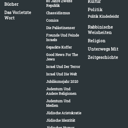
80 Jahre Zweite
Kultur
Bücher
Republik
Politik
Das Vorletzte
Chassidismus
Politik Kinderleicht
Wort
Comics
Rabbinische
Die Palästinenser
Weisheiten
Freunde Und Feinde
Israels
Religion
Gepackte Koffer
Unterwegs Mit
Good News For The
Zeitgeschichte
Jews
Israel Und Der Terror
Israel Und Die Welt
Jubiläumsjahr 2020
Judentum Und
Andere Religionen
Judentum Und
Medien
Jüdische Aristokratie
Jüdische Identität
Jüdischer Humor